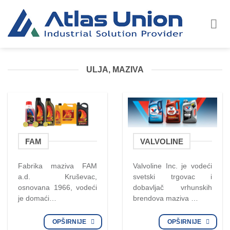
Skip
to
content
ULJA, MAZIVA
FAM
VALVOLINE
Fabrika maziva FAM
Valvoline Inc. je vodeći
a.d. Kruševac,
svetski trgovac i
osnovana 1966, vodeći
dobavljač vrhunskih
je domaći…
brendova maziva …
OPŠIRNIJE
OPŠIRNIJE