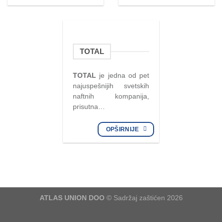
TOTAL
TOTAL
je jedna od pet
najuspešnijih svetskih
naftnih kompanija,
prisutna…
OPŠIRNIJE
ATLAS UNION DOO
© Sadržaj zaštićen 2026