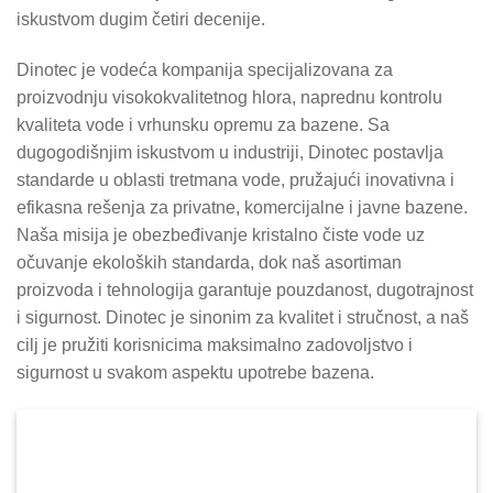
iskustvom dugim četiri decenije.
Dinotec je vodeća kompanija specijalizovana za
proizvodnju visokokvalitetnog hlora, naprednu kontrolu
kvaliteta vode i vrhunsku opremu za bazene. Sa
dugogodišnjim iskustvom u industriji, Dinotec postavlja
standarde u oblasti tretmana vode, pružajući inovativna i
efikasna rešenja za privatne, komercijalne i javne bazene.
Naša misija je obezbeđivanje kristalno čiste vode uz
očuvanje ekoloških standarda, dok naš asortiman
proizvoda i tehnologija garantuje pouzdanost, dugotrajnost
i sigurnost. Dinotec je sinonim za kvalitet i stručnost, a naš
cilj je pružiti korisnicima maksimalno zadovoljstvo i
sigurnost u svakom aspektu upotrebe bazena.