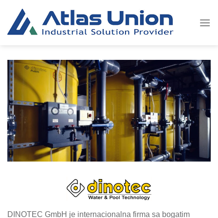
Skip
to
content
DINOTEC GmbH je internacionalna firma sa bogatim