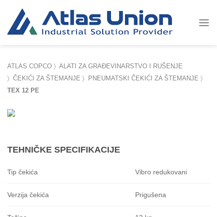
Skip
to
content
ATLAS COPCO
〉
ALATI ZA GRAĐEVINARSTVO I RUŠENJE
〉
ČEKIĆI ZA ŠTEMANJE
〉
PNEUMATSKI ČEKIĆI ZA ŠTEMANJE
〉
TEX 12 PE
TEHNIČKE SPECIFIKACIJE
Vibro redukovani
Tip čekića
Prigušena
Verzija čekića