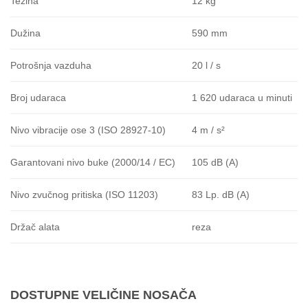
12 kg
Težina
590 mm
Dužina
20 l / s
Potrošnja vazduha
1 620 udaraca u minuti
Broj udaraca
4 m / s²
Nivo vibracije ose 3 (ISO 28927-10)
105 dB (A)
Garantovani nivo buke (2000/14 / EC)
83 Lp.
dB (A)
Nivo zvučnog pritiska (ISO 11203)
reza
Držač alata
DOSTUPNE VELIČINE NOSAČA