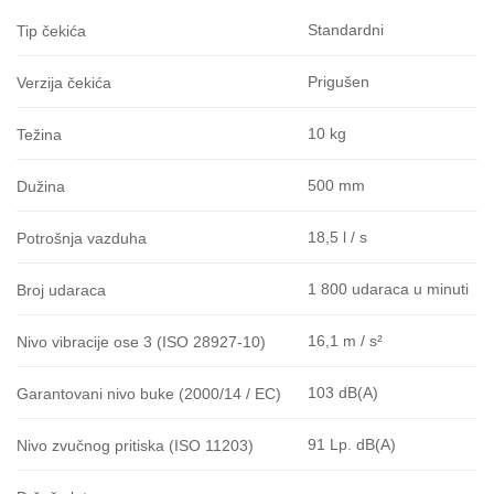
Standardni
Tip čekića
Prigušen
Verzija čekića
10 kg
Težina
500 mm
Dužina
18,5 l / s
Potrošnja vazduha
1 800 udaraca u minuti
Broj udaraca
16,1 m / s²
Nivo vibracije ose 3 (ISO 28927-10)
103 dB(A)
Garantovani nivo buke (2000/14 / EC)
91 Lp. dB(A)
Nivo zvučnog pritiska (ISO 11203)