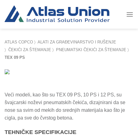
Skip
to
content
ATLAS COPCO
〉
ALATI ZA GRAĐEVINARSTVO I RUŠENJE
〉
ČEKIĆI ZA ŠTEMANJE
〉
PNEUMATSKI ČEKIĆI ZA ŠTEMANJE
〉
TEX 09 PS
Veći modeli, kao što su TEX 09 PS, 10 PS i 12 PS, su
švajcarski noževi pneumatskih čekića, dizajnirani da se
nose sa svim od mekih do srednjih materijala kao što je
cigla, pa sve do čvrstog betona.
TEHNIČKE SPECIFIKACIJE