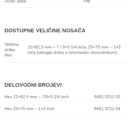
cap
Držač alata
DOSTUPNE VELIČINE NOSAČA
Veličina
22×82,5 mm – 7 / 8×3 1/4 inča; 25×75 mm – 1×3
drške:
inča (okrugla drška s četvrtastim okovratnikom)
Hex
DELOVODNI BROJEVI
Hex 22×82.5 mm – 7/8×3 1/4 inch
8461 0211 02
8461 0211 04
Hex 25×75 mm – 1×3 inch