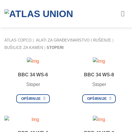
Skip
to
content
ATLAS COPCO
〉
ALATI ZA GRAĐEVINARSTVO I RUŠENJE
〉
BUŠILICE ZA KAMEN
〉
STOPERI
BBC 34 WS-6
BBC 34 WS-8
Stoper
Stoper
OPŠIRNIJE
OPŠIRNIJE