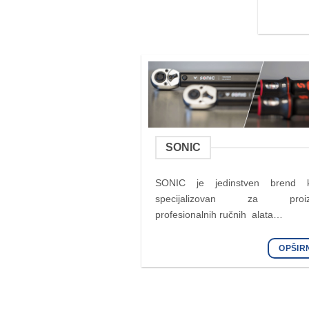
SONIC
SONIC je jedinstven brend k
specijalizovan za proizv
profesionalnih ručnih alata…
OPŠIR