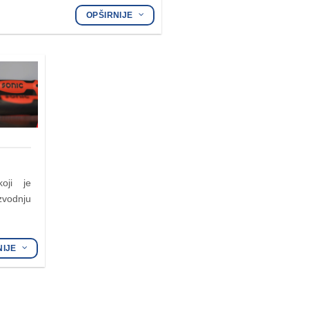
OPŠIRNIJE
oji je
odnju
NIJE