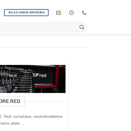
ATLAS UNION BROŠURA
ORE RED
Red označava visokokvalitetne
nalne alate…