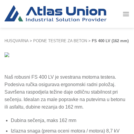
Skip
to
content
HUSQVARNA
>
PODNE TESTERE ZA BETON
>
FS 400 LV (162 mm)
Naš robusni FS 400 LV je svestrana motorna testera.
Podesiva ručka osigurava ergonomski radni položaj.
Savršena raspodjela težine daje odličnu stabilnost pri
sečenju. Idealan za male popravke na putevima u betonu
ili asfaltu, dubine rezanja do 162 mm.
Dubina sečenja, maks 162 mm
Izlazna snaga (prema oceni motora / motora) 8,7 kV