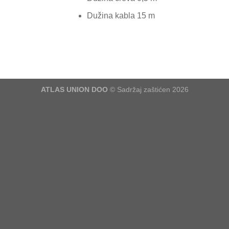
Dužina kabla 15 m
ATLAS UNION DOO
© Sadržaj zaštićen 2026