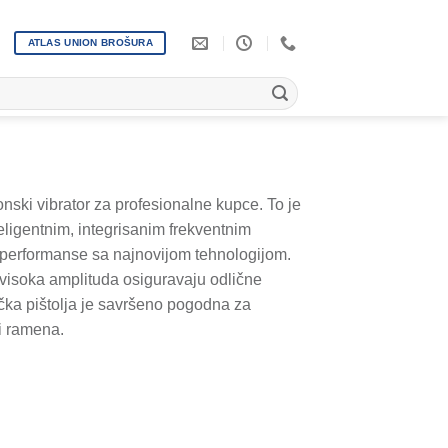
ATLAS UNION BROŠURA
nski vibrator za profesionalne kupce. To je
teligentnim, integrisanim frekventnim
 performanse sa najnovijom tehnologijom.
i visoka amplituda osiguravaju odlične
čka pištolja je savršeno pogodna za
 i ramena.