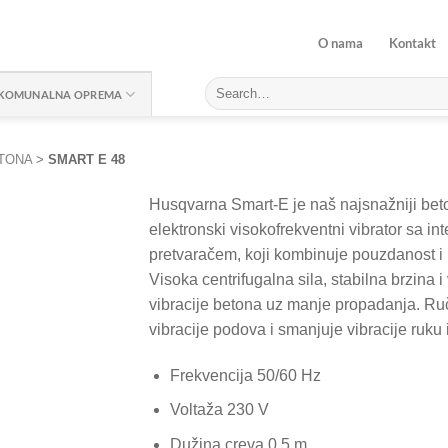
O nama
Kontakt
KOMUNALNA OPREMA
TONA
>
SMART E 48
Husqvarna Smart-E je naš najsnažniji beto
elektronski visokofrekventni vibrator sa in
pretvaračem, koji kombinuje pouzdanost i
Visoka centrifugalna sila, stabilna brzina 
vibracije betona uz manje propadanja. Ru
vibracije podova i smanjuje vibracije ruku
Frekvencija 50/60 Hz
Voltaža 230 V
Dužina creva 0,5 m