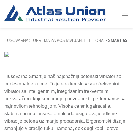
Skip
to
content
HUSQVARNA
>
OPREMA ZA POSTAVLJANJE BETONA
>
SMART 65
Husqvarna Smart je naš najsnažniji betonski vibrator za
profesionalne kupce. To je elektronski visokofrekventni
vibrator sa inteligentnim, integrisanim frekventnim
pretvaračem, koji kombinuje pouzdanost i performanse sa
najnovijom tehnologijom. Visoka centrifugalna sila,
stabilna brzina i visoka amplituda osiguravaju odlične
vibracije betona uz manje propadanja. Ergonomski dizajn
smanjuje vibracije ruku i ramena, dok dugi kabl i crevo