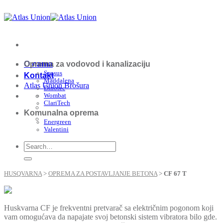
Skip
to
content
O nama
Oprema za vodovod i kanalizaciju
Sensus
Kontakt
Maddalena
Atlas Union Brošura
Dinotec
Wombat
ClariTech
Komunalna oprema
Energreen
Valentini
HUSQVARNA
>
OPREMA ZA POSTAVLJANJE BETONA
>
CF 67 T
Huskvarna CF je frekventni pretvarač sa električnim pogonom koji
vam omogućava da napajate svoj betonski sistem vibratora bilo gde.