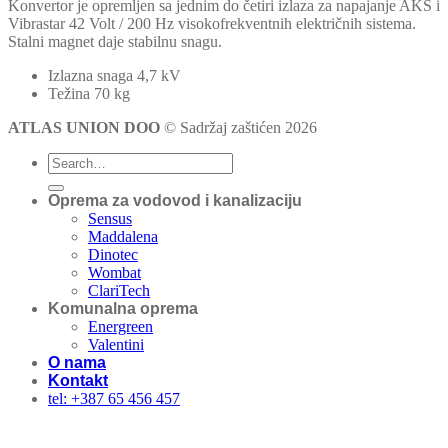
Konvertor je opremljen sa jednim do četiri izlaza za napajanje AKS i
Vibrastar 42 Volt / 200 Hz visokofrekventnih električnih sistema.
Stalni magnet daje stabilnu snagu.
Izlazna snaga 4,7 kV
Težina 70 kg
ATLAS UNION DOO
© Sadržaj zaštićen 2026
Oprema za vodovod i kanalizaciju
Sensus
Maddalena
Dinotec
Wombat
ClariTech
Komunalna oprema
Energreen
Valentini
O nama
Kontakt
tel: +387 65 456 457