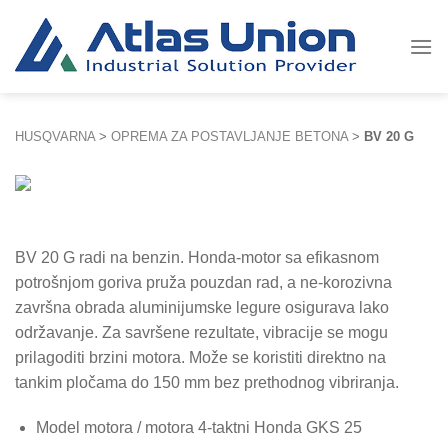
Skip
to
content
HUSQVARNA
>
OPREMA ZA POSTAVLJANJE BETONA
>
BV 20 G
BV 20 G radi na benzin. Honda-motor sa efikasnom
potrošnjom goriva pruža pouzdan rad, a ne-korozivna
završna obrada aluminijumske legure osigurava lako
održavanje. Za savršene rezultate, vibracije se mogu
prilagoditi brzini motora. Može se koristiti direktno na
tankim pločama do 150 mm bez prethodnog vibriranja.
Model motora / motora 4-taktni Honda GKS 25