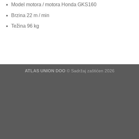
Model motora / motora Honda GKS160
Brzina 22 m / min
Težina 96 kg
ATLAS UNION DOO
© Sadržaj zaštićen 2026