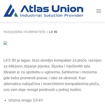
Skip
to
content
HUSQVARNA
>
KOMPAKTERI
>
LX 90
LKS 90 je lagan, brzo okretljiv kompaktor za ploče, razvijen
za efikasno zbijanje pijeska, šljunka i mješovitih tala.
Idealan je za upotrebu u uglovima, šahtovima i rovovima
gde treba promeniti pravac i lako se okrenuti. Kao
alternativa nabijačima i reverzibilnim kompaktorima ploča,
ovo vam daje mnoge prednosti u jednoj mašini.
Izlazna snaga 3,6 kV