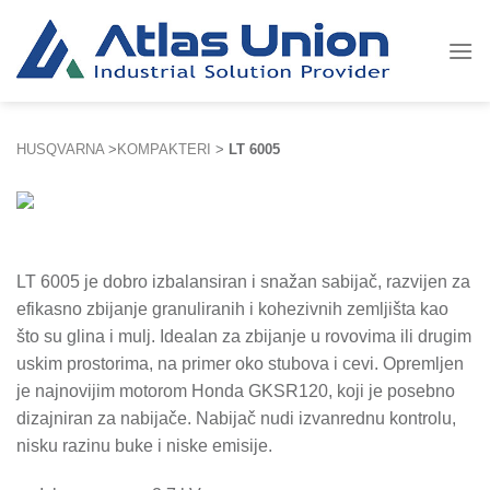
Skip
to
content
HUSQVARNA
>
KOMPAKTERI
>
LT 6005
LT 6005 je dobro izbalansiran i snažan sabijač, razvijen za
efikasno zbijanje granuliranih i kohezivnih zemljišta kao
što su glina i mulj. Idealan za zbijanje u rovovima ili drugim
uskim prostorima, na primer oko stubova i cevi. Opremljen
je najnovijim motorom Honda GKSR120, koji je posebno
dizajniran za nabijače. Nabijač nudi izvanrednu kontrolu,
nisku razinu buke i niske emisije.