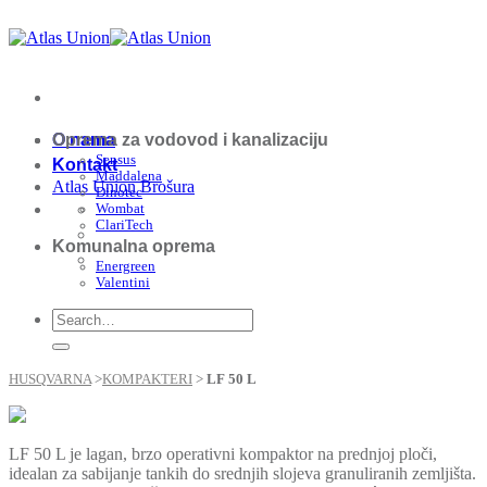
Skip
to
content
O nama
Oprema za vodovod i kanalizaciju
Sensus
Kontakt
Maddalena
Atlas Union Brošura
Dinotec
Wombat
ClariTech
Komunalna oprema
Energreen
Valentini
HUSQVARNA
>
KOMPAKTERI
>
LF 50 L
LF 50 L je lagan, brzo operativni kompaktor na prednjoj ploči,
idealan za sabijanje tankih do srednjih slojeva granuliranih zemljišta.