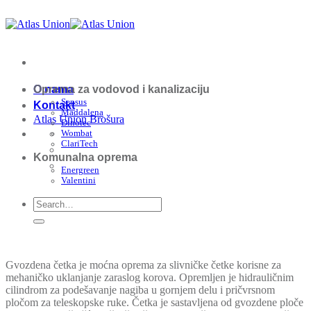
Skip
to
content
O nama
Oprema za vodovod i kanalizaciju
Sensus
Kontakt
Maddalena
Atlas Union Brošura
Dinotec
Wombat
ClariTech
Komunalna oprema
Energreen
Valentini
Gvozdena četka je moćna oprema za slivničke četke korisne za
mehaničko uklanjanje zaraslog korova. Opremljen je hidrauličnim
cilindrom za podešavanje nagiba u gornjem delu i pričvrsnom
pločom za teleskopske ruke. Četka je sastavljena od gvozdene ploče