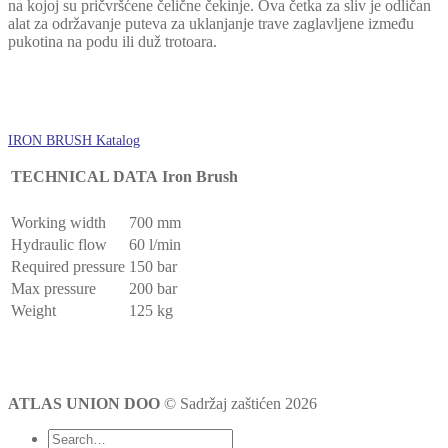
na kojoj su pričvršćene čelične čekinje. Ova četka za sliv je odličan
alat za održavanje puteva za uklanjanje trave zaglavljene između
pukotina na podu ili duž trotoara.
IRON BRUSH Katalog
TECHNICAL DATA
Iron Brush
Working width
700 mm
Hydraulic flow
60 l/min
Required pressure
150 bar
Max pressure
200 bar
Weight
125 kg
ATLAS UNION DOO
© Sadržaj zaštićen 2026