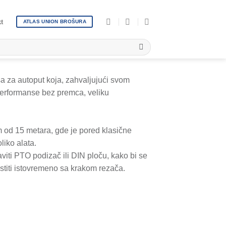
t
ATLAS UNION BROŠURA
 za autoput koja, zahvaljujući svom
erformanse bez premca, veliku
od 15 metara, gde je pored klasične
liko alata.
viti PTO podizač ili DIN ploču, kako bi se
stiti istovremeno sa krakom rezača.