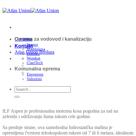
Skip
to
content
O nama
Oprema za vodovod i kanalizaciju
Sensus
Kontakt
Maddalena
Atlas Union Brošura
Dinotec
Wombat
ClariTech
Komunalna oprema
Energreen
Valentini
ILF Aspen je profesionalna motorna kosa pogodna za rad na
zelenilu i održavanju šuma tokom cele godine.
Sa prednje strane, ova samohodna hidrostatička mašina je
opremljena čvrstom teleskopskom rukom od 7 ili 6 metara, idealnom