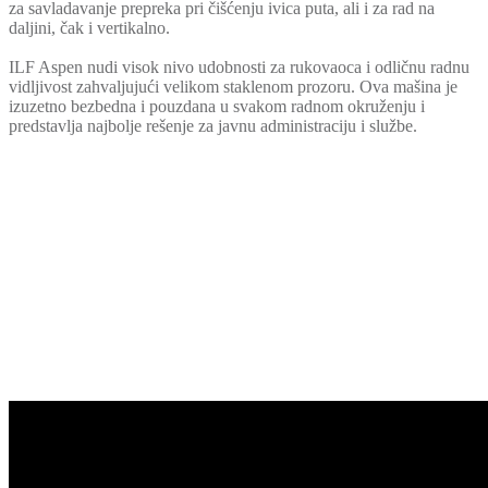
za savladavanje prepreka pri čišćenju ivica puta, ali i za rad na
daljini, čak i vertikalno.
ILF Aspen nudi visok nivo udobnosti za rukovaoca i odličnu radnu
vidljivost zahvaljujući velikom staklenom prozoru. Ova mašina je
izuzetno bezbedna i pouzdana u svakom radnom okruženju i
predstavlja najbolje rešenje za javnu administraciju i službe.