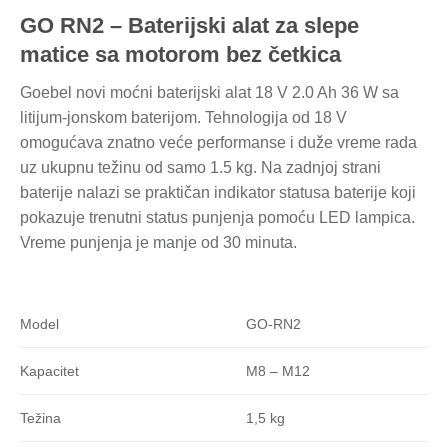
GO RN2 – Baterijski alat za slepe
matice sa motorom bez četkica
Goebel novi moćni baterijski alat 18 V 2.0 Ah 36 W sa
litijum-jonskom baterijom. Tehnologija od 18 V
omogućava znatno veće performanse i duže vreme rada
uz ukupnu težinu od samo 1.5 kg. Na zadnjoj strani
baterije nalazi se praktičan indikator statusa baterije koji
pokazuje trenutni status punjenja pomoću LED lampica.
Vreme punjenja je manje od 30 minuta.
GO-RN2
Model
M8 – M12
Kapacitet
1,5 kg
Težina