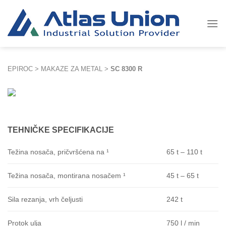
Skip
to
content
EPIROC
>
MAKAZE ZA METAL
>
SC 8300 R
TEHNIČKE SPECIFIKACIJE
65 t – 110 t
Težina nosača, pričvršćena na ¹
45 t – 65 t
Težina nosača, montirana nosačem ¹
242 t
Sila rezanja, vrh čeljusti
750 l / min
Protok ulja