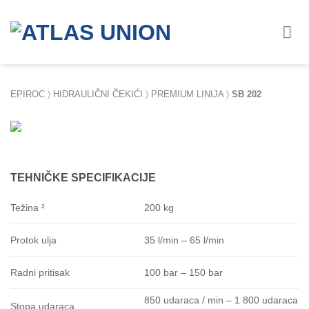
Skip
to
content
EPIROC
〉
HIDRAULIČNI ČEKIĆ
I 〉
PREMIUM LINIJA
〉
SB 202
TEHNIČKE SPECIFIKACIJE
200 kg
Težina ²
35 l/min – 65 l/min
Protok ulja
100 bar – 150 bar
Radni pritisak
850 udaraca / min – 1 800 udaraca
Stopa udaraca