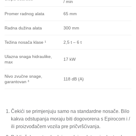
/ min
65 mm
Promer radnog alata
300 mm
Radna dužina alata
2,5 t – 6 t
Težina nosača klase ¹
Ulazna snaga hidraulike,
17 kW
max
Nivo zvučne snage,
118 dB (A)
garantovan ³
Čekići se primjenjuju samo na standardne nosače.
Bilo
kakva odstupanja moraju biti dogovorena s Epirocom i /
ili proizvođačem vozila pre pričvršćivanja.