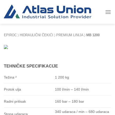
Skip
to
content
EPIROC
〉
HIDRAULIČNI ČEKIĆ
I 〉
PREMIUM LINIJA
〉
MB 1200
TEHNIČKE SPECIFIKACIJE
1 200 kg
Težina ²
100 l/min – 140 l/min
Protok ulja
160 bar – 180 bar
Radni pritisak
340 udaraca / min – 680 udaraca
Stopa udaraca