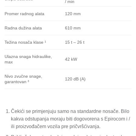
/ min
120 mm
Promer radnog alata
610 mm
Radna dužina alata
15 t – 26 t
Težina nosača klase ¹
Ulazna snaga hidraulike,
42 kW
max
Nivo zvučne snage,
120 dB (A)
garantovan ³
Čekići se primjenjuju samo na standardne nosače.
Bilo
kakva odstupanja moraju biti dogovorena s Epirocom i /
ili proizvođačem vozila pre pričvršćivanja.