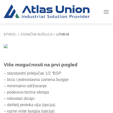
Skip
to
content
EPIROC
>
STANIČNA BUŠILICA
>
LPHB-M
Više mogućnosti na prvi pogled
– standardni priključak 1/2 “BSP
– brza i jednostavna zamena burgije
– minimalno održavanje
– podesiva brzina obrtaja
– robustan dizajn
– delitelj protoka ulja (opcija)
– razne vrste burgija (opcija)