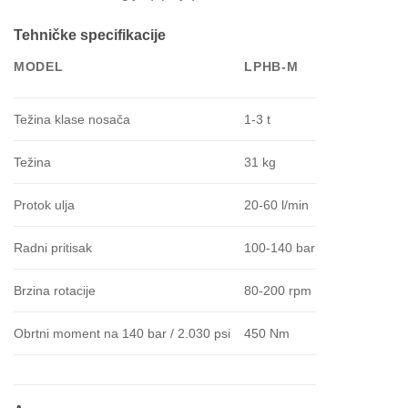
Tehničke specifikacije
MODEL
LPHB-M
Težina klase nosača
1-3 t
Težina
31 kg
Protok ulja
20-60 l/min
Radni pritisak
100-140 bar
Brzina rotacije
80-200 rpm
Obrtni moment na 140 bar / 2.030 psi
450 Nm