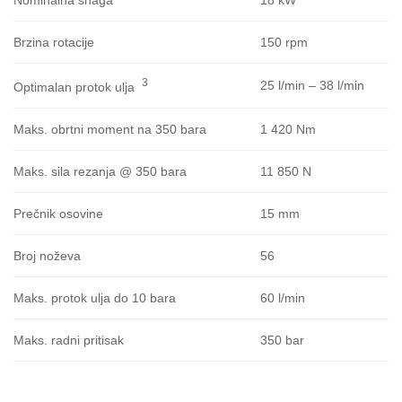
150 rpm
Brzina rotacije
3
25 l/min – 38 l/min
Optimalan protok ulja
1 420 Nm
Maks. obrtni moment na 350 bara
11 850 N
Maks. sila rezanja @ 350 bara
15 mm
Prečnik osovine
56
Broj noževa
60 l/min
Maks. protok ulja do 10 bara
350 bar
Maks. radni pritisak