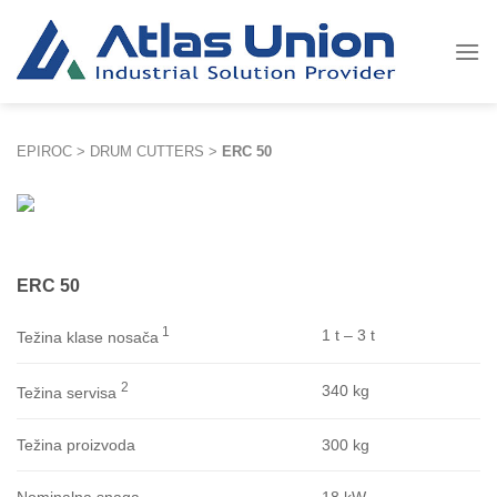
Skip
to
content
EPIROC
>
DRUM CUTTERS
>
ERC 50
ERC 50
1
1 t – 3 t
Težina klase nosača
2
340 kg
Težina servisa
300 kg
Težina proizvoda
18 kW
Nominalna snaga