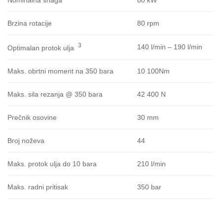
80 rpm
Brzina rotacije
3
140 l/min – 190 l/min
Optimalan protok ulja
10 100Nm
Maks. obrtni moment na 350 bara
42 400 N
Maks. sila rezanja @ 350 bara
30 mm
Prečnik osovine
44
Broj noževa
210 l/min
Maks. protok ulja do 10 bara
350 bar
Maks. radni pritisak