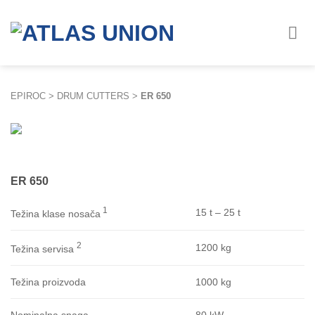
Skip
to
content
EPIROC
>
DRUM CUTTERS
>
ER 650
ER 650
1
15 t – 25 t
Težina klase nosača
2
1200 kg
Težina servisa
1000 kg
Težina proizvoda
80 kW
Nominalna snaga