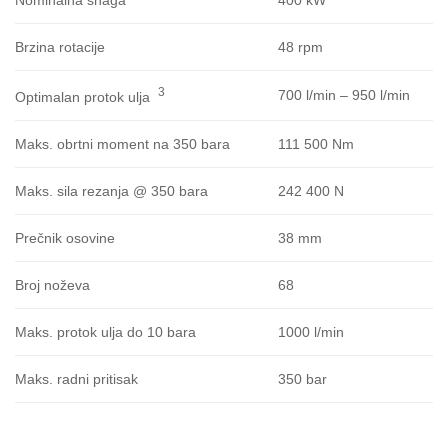
48 rpm
Brzina rotacije
3
700 l/min – 950 l/min
Optimalan protok ulja
111 500 Nm
Maks. obrtni moment na 350 bara
242 400 N
Maks. sila rezanja @ 350 bara
38 mm
Prečnik osovine
68
Broj noževa
1000 l/min
Maks. protok ulja do 10 bara
350 bar
Maks. radni pritisak