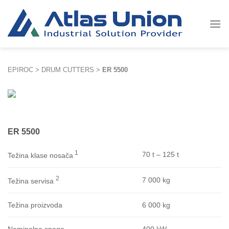
Skip
to
content
EPIROC
>
DRUM CUTTERS
>
ER 5500
ER 5500
1
70 t – 125 t
Težina klase nosača
2
7 000 kg
Težina servisa
6 000 kg
Težina proizvoda
400 kW
Nominalna snaga