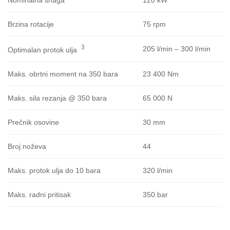
75 rpm
Brzina rotacije
3
205 l/min – 300 l/min
Optimalan protok ulja
23 400 Nm
Maks. obrtni moment na 350 bara
65 000 N
Maks. sila rezanja @ 350 bara
30 mm
Prečnik osovine
44
Broj noževa
320 l/min
Maks. protok ulja do 10 bara
350 bar
Maks. radni pritisak