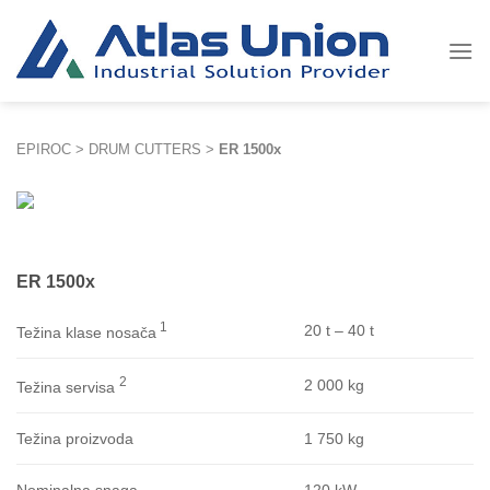
Skip
to
content
EPIROC
>
DRUM CUTTERS
>
ER 1500x
ER 1500x
1
20 t – 40 t
Težina klase nosača
2
2 000 kg
Težina servisa
1 750 kg
Težina proizvoda
120 kW
Nominalna snaga