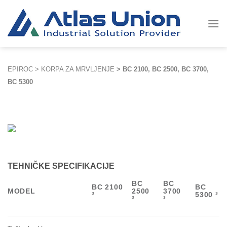
Skip
to
content
EPIROC
>
KORPA ZA MRVLJENJE
>
BC 2100, BC 2500, BC 3700,
BC 5300
TEHNIČKE SPECIFIKACIJE
BC
BC
BC 2100
BC
MODEL
2500
3700
³
5300 ³
³
³