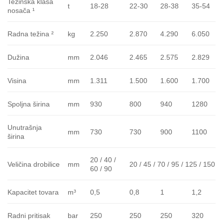
Težinska klasa
t
18-28
22-30
28-38
35-54
nosača ¹
Radna težina ²
kg
2.250
2.870
4.290
6.050
Dužina
mm
2.046
2.465
2.575
2.829
Visina
mm
1.311
1.500
1.600
1.700
Spoljna širina
mm
930
800
940
1280
Unutrašnja
mm
730
730
900
1100
širina
20 / 40 /
Veličina drobilice
mm
20 / 45 / 70 / 95 / 125 / 150
60 / 90
Kapacitet tovara
m³
0,5
0,8
1
1,2
Radni pritisak
bar
250
250
250
320