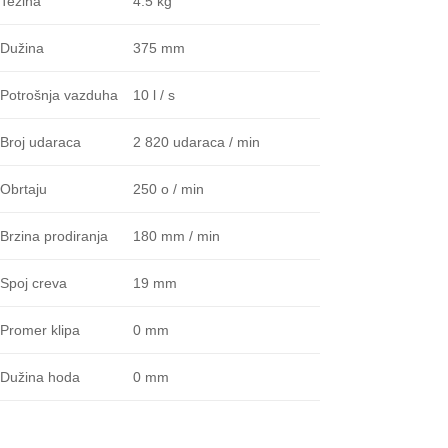
4.5 kg
Težina
375 mm
Dužina
10 l / s
Potrošnja vazduha
2 820 udaraca / min
Broj udaraca
250 o / min
Obrtaju
180 mm / min
Brzina prodiranja
19 mm
Spoj creva
0 mm
Promer klipa
0 mm
Dužina hoda