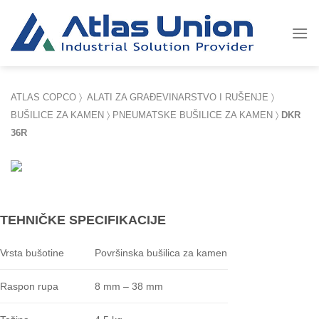
Skip
to
content
ATLAS COPCO
〉
ALATI ZA GRAĐEVINARSTVO I RUŠENJE
〉
BUŠILICE ZA KAMEN
〉
PNEUMATSKE BUŠILICE ZA KAMEN
〉
DKR
36R
TEHNIČKE SPECIFIKACIJE
Površinska bušilica za kamen
Vrsta bušotine
8 mm – 38 mm
Raspon rupa