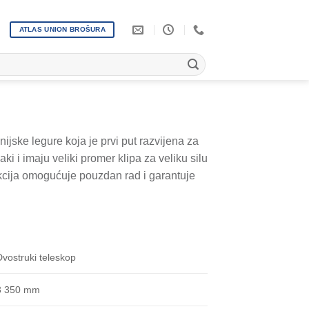
ATLAS UNION BROŠURA
jske legure koja je prvi put razvijena za
aki i imaju veliki promer klipa za veliku silu
kcija omogućuje pouzdan rad i garantuje
Dvostruki teleskop
3 350 mm