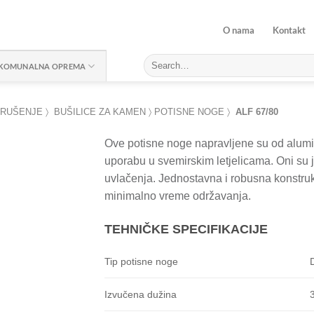
O nama
Kontakt
KOMUNALNA OPREMA
 RUŠENJE
〉
BUŠILICE ZA KAMEN
〉
POTISNE NOGE
〉
ALF 67/80
Ove potisne noge napravljene su od alumini
uporabu u svemirskim letjelicama.
Oni su j
uvlačenja.
Jednostavna i robusna konstru
minimalno vreme održavanja.
TEHNIČKE SPECIFIKACIJE
Tip potisne noge
Izvučena dužina